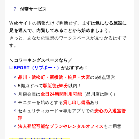
付帯サービス
Webサイトの情報だけで判断せず、
まずは気になる施設に
足を運んで、内覧してみることから始めましょう
。
きっと、あなたの理想のワークスペースが見つかるはずで
す。
＼コワーキングスペースなら／
LIBPORT
（リブポート）
がおすすめ！
品川・浜松町・新横浜・松戸・大宮
の
5
拠点運営
5
拠点すべて
駅近徒歩5分
以内！
月額会員は
全日24時間利用可能
（品川店は除く）
モニターを始めとする
貸し出し備品
あり
セキュリティカード
or
専用アプリでの
安心の入退室管
理
法人登記可能なプランやレンタルオフィス
もご用意