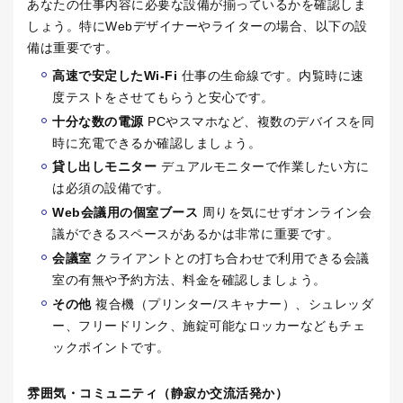
あなたの仕事内容に必要な設備が揃っているかを確認しま
しょう。特に
Web
デザイナーやライターの場合、以下の設
備は重要です。
高速で安定した
Wi-Fi
仕事の生命線です。内覧時に速
度テストをさせてもらうと安心です。
十分な数の電源
PC
やスマホなど、複数のデバイスを同
時に充電できるか確認しましょう。
貸し出しモニター
デュアルモニターで作業したい方に
は必須の設備です。
Web
会議用の個室ブース
周りを気にせずオンライン会
議ができるスペースがあるかは非常に重要です。
会議室
クライアントとの打ち合わせで利用できる会議
室の有無や予約方法、料金を確認しましょう。
その他
複合機（プリンター
/
スキャナー）、シュレッダ
ー、フリードリンク、施錠可能なロッカーなどもチェ
ックポイントです。
雰囲気・コミュニティ（静寂か交流活発か）