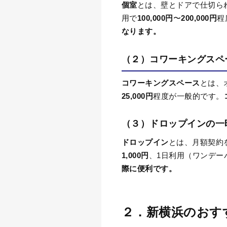
個室
とは、壁とドアで仕切ら
用で
100,000
円
〜
200,000
円
程
なります。
（２）
コワーキングスペ
コワーキングスペース
とは、
25,000
円
程度が一般的です。
（３）ドロップインの一
ドロップイン
とは、月額契約
1,000
円
、
1
日利用（ワンデー
際に便利です。
２．新横浜のおす