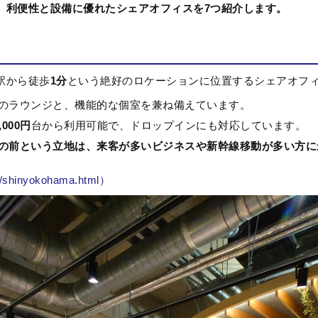
、利便性と設備に優れたシェアオフィスを
7
つ紹介します。
駅から徒歩
1
分
という絶好のロケーションに位置するシェアオフ
のラウンジと、機能的な個室を兼ね備えています。
,000
円
台から利用可能で、ドロップインにも対応しています。
の前という立地は、来客が多いビジネスや新幹線移動が多い方に
.jp/shinyokohama.html）