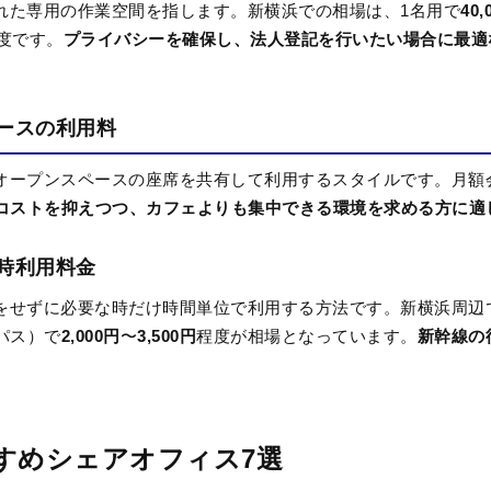
れた専用の作業空間を指します。新横浜での相場は、
1
名用で
40,
度です。
プライバシーを確保し、法人登記を行いたい場合に最適
ースの利用料
オープンスペースの座席を共有して利用するスタイルです。月額
コストを抑えつつ、カフェよりも集中できる環境を求める方に適
時利用料金
をせずに必要な時だけ時間単位で利用する方法です。新横浜周辺
パス）で
2,000
円
〜
3,500
円
程度が相場となっています。
新幹線の
すめシェアオフィス7選