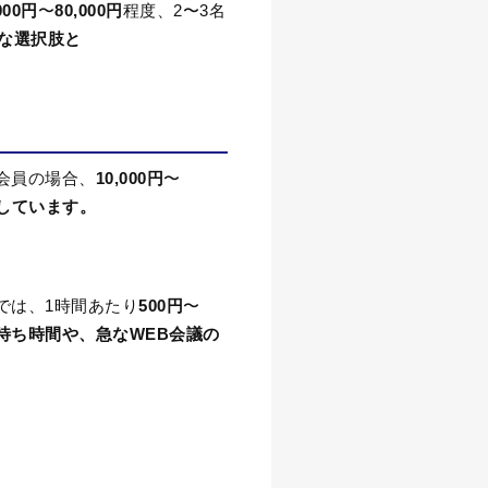
000
円
〜
80,000
円
程度、
2
〜
3
名
な選択肢と
会員の場合、
10,000
円
〜
しています。
では、
1
時間あたり
500
円
〜
待ち時間や、急な
WEB
会議の