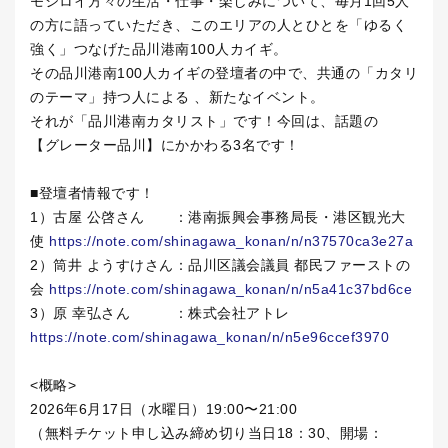
モシロイ方々の生活・仕事・楽しみについて、毎月1回5人
の方に語っていただき、このエリアの人とひとを「ゆるく
強く」つなげた品川港南100人カイギ。
その品川港南100人カイギの登壇者の中で、共通の「カタリ
のテーマ」持つ人による 、新たなイベント。
それが「品川港南カタリスト」です！今回は、話題の
【グレーター品川】にかかわる3名です！
■登壇者情報です！
1）古屋 公啓さん ：港南振興会事務局長・港区観光大
使
https://note.com/shinagawa_konan/n/n37570ca3e27a
2）筒井 ようすけさん：品川区議会議員 都民ファーストの
会
https://note.com/shinagawa_konan/n/n5a41c37bd6ce
3）原 幸弘さん ：株式会社アトレ
https://note.com/shinagawa_konan/n/n5e96ccef3970
<概略>
2026年6月17日（水曜日）19:00〜21:00
（無料チケット申し込み締め切り当日18：30、開場：